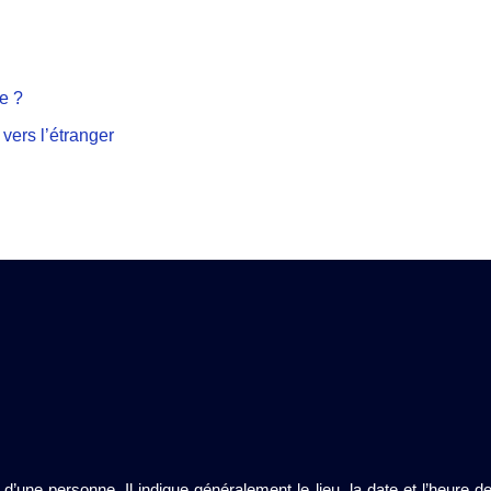
e ?
 vers l’étranger
 d’une personne. Il indique généralement le lieu, la date et l’heure